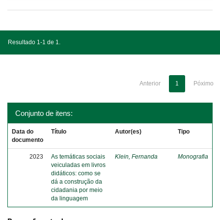
Resultado 1-1 de 1.
Anterior
1
Póximo
Conjunto de itens:
Data do
Título
Autor(es)
Tipo
documento
2023
As temáticas sociais
Klein, Fernanda
Monografia
veiculadas em livros
didáticos: como se
dá a construção da
cidadania por meio
da linguagem