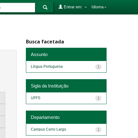
Entrar em:
Idioma
Busca facetada
Assunto
Língua Portuguesa
1
Sigla da Instituição
UFFS
1
Departamento
Campus Cerro Largo
1