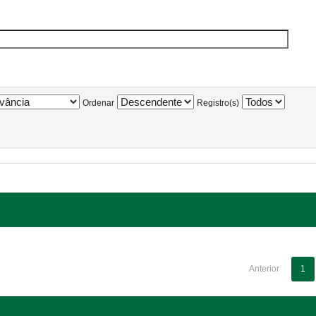
Ordenar
Registro(s)
Anterior
1