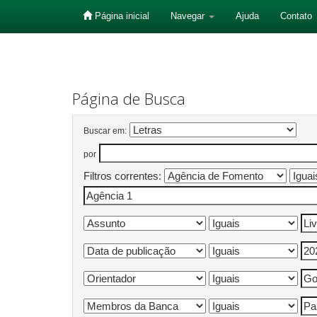
Página inicial
Navegar
Ajuda
Contato
Skip
navigation
Página de Busca
Buscar em:
por
Filtros correntes: