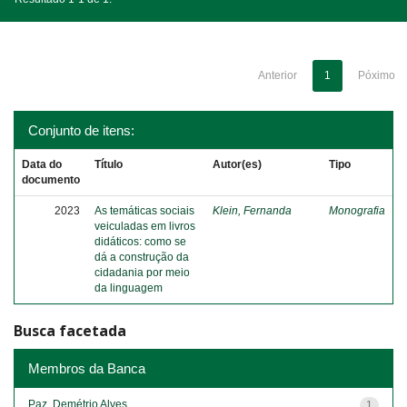
Anterior
1
Póximo
Conjunto de itens:
Data do
Título
Autor(es)
Tipo
documento
2023
As temáticas sociais
Klein, Fernanda
Monografia
veiculadas em livros
didáticos: como se
dá a construção da
cidadania por meio
da linguagem
Busca facetada
Membros da Banca
Paz, Demétrio Alves
1