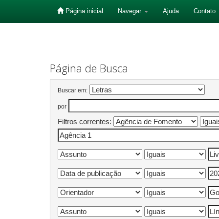
Página inicial
Navegar
Ajuda
Contato
Skip
navigation
Página de Busca
Buscar em:
por
Filtros correntes: