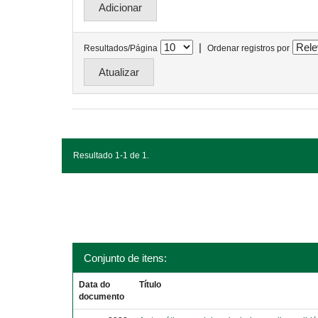
|
Resultados/Página
Ordenar registros por
Resultado 1-1 de 1.
Conjunto de itens:
Data do
Título
documento