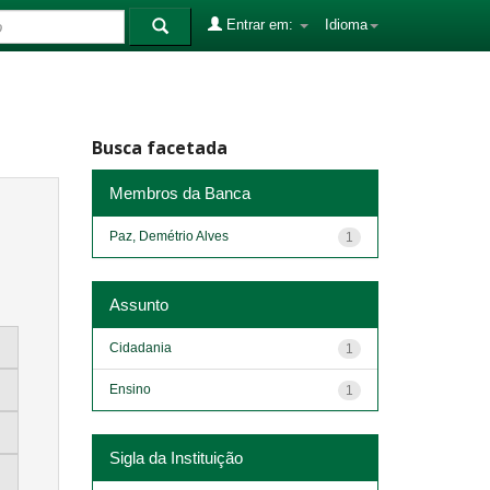
Entrar em:
Idioma
Busca facetada
Membros da Banca
Paz, Demétrio Alves
1
Assunto
Cidadania
1
Ensino
1
Sigla da Instituição