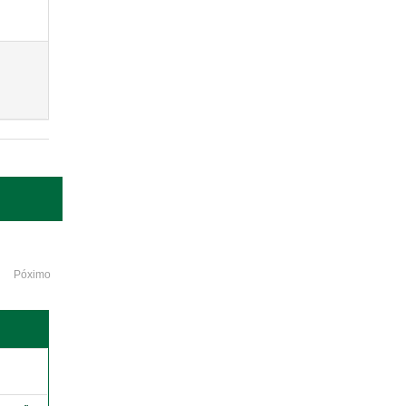
Póximo
o