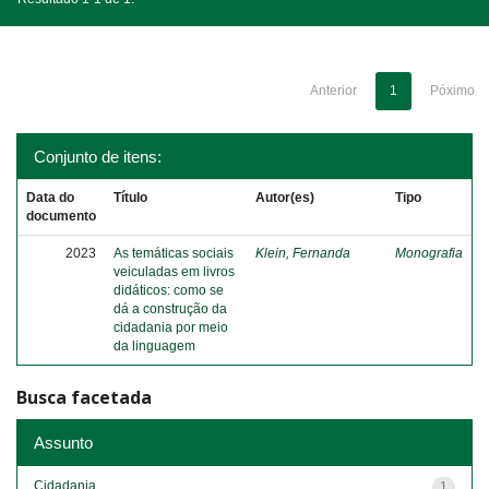
Anterior
1
Póximo
Conjunto de itens:
Data do
Título
Autor(es)
Tipo
documento
2023
As temáticas sociais
Klein, Fernanda
Monografia
veiculadas em livros
didáticos: como se
dá a construção da
cidadania por meio
da linguagem
Busca facetada
Assunto
Cidadania
1