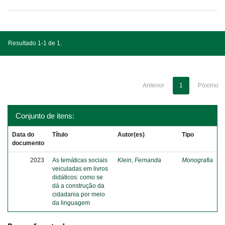
Resultado 1-1 de 1.
Anterior
1
Póximo
Conjunto de itens:
Data do
Título
Autor(es)
Tipo
documento
2023
As temáticas sociais
Klein, Fernanda
Monografia
veiculadas em livros
didáticos: como se
dá a construção da
cidadania por meio
da linguagem