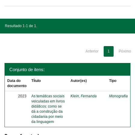
Resultado 1-1 de 1.
Anterior
1
Póximo
Conjunto de itens:
Data do
Título
Autor(es)
Tipo
documento
2023
As temáticas sociais
Klein, Fernanda
Monografia
veiculadas em livros
didáticos: como se
dá a construção da
cidadania por meio
da linguagem