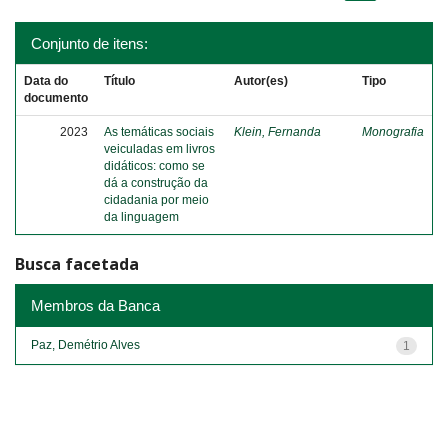
Conjunto de itens:
Data do
Título
Autor(es)
Tipo
documento
2023
As temáticas sociais
Klein, Fernanda
Monografia
veiculadas em livros
didáticos: como se
dá a construção da
cidadania por meio
da linguagem
Busca facetada
Membros da Banca
Paz, Demétrio Alves
1