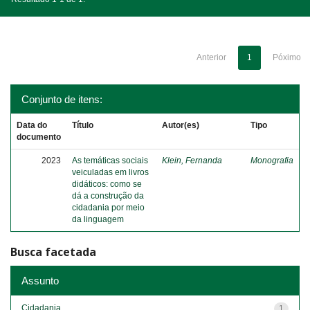
Anterior
1
Póximo
Conjunto de itens:
Data do
Título
Autor(es)
Tipo
documento
2023
As temáticas sociais
Klein, Fernanda
Monografia
veiculadas em livros
didáticos: como se
dá a construção da
cidadania por meio
da linguagem
Busca facetada
Assunto
Cidadania
1