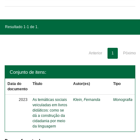
Resultado 1-1 de 1.
Anterior
1
Póximo
Conjunto de itens:
Data do
Título
Autor(es)
Tipo
documento
2023
As temáticas sociais
Klein, Fernanda
Monografia
veiculadas em livros
didáticos: como se
dá a construção da
cidadania por meio
da linguagem