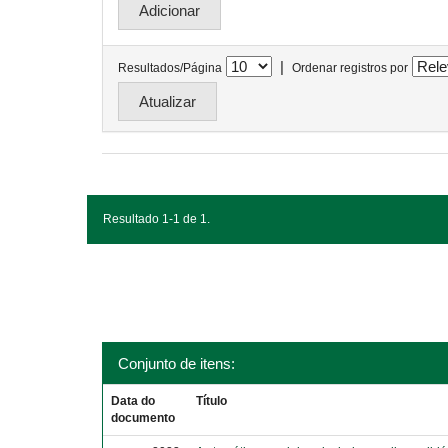
|
Resultados/Página
Ordenar registros por
Resultado 1-1 de 1.
Conjunto de itens:
Data do
Título
documento