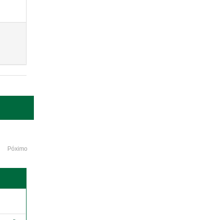
Póximo
o