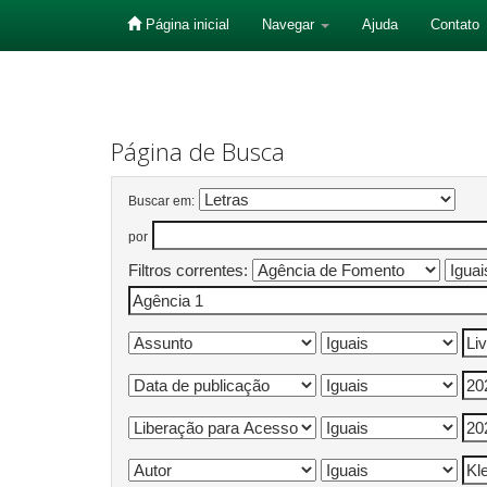
Página inicial
Navegar
Ajuda
Contato
Skip
navigation
Página de Busca
Buscar em:
por
Filtros correntes: