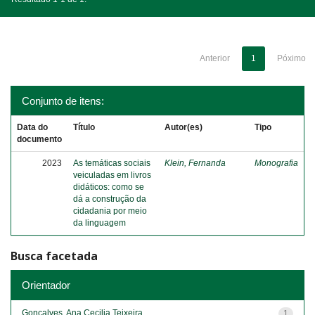
Anterior
1
Póximo
Conjunto de itens:
Data do
Título
Autor(es)
Tipo
documento
2023
As temáticas sociais
Klein, Fernanda
Monografia
veiculadas em livros
didáticos: como se
dá a construção da
cidadania por meio
da linguagem
Busca facetada
Orientador
Gonçalves, Ana Cecilia Teixeira
1