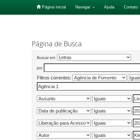
Página inicial
Navegar
Ajuda
Contato
Skip
navigation
Página de Busca
Buscar em:
por
Filtros correntes: