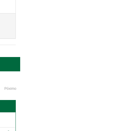
Póximo
o