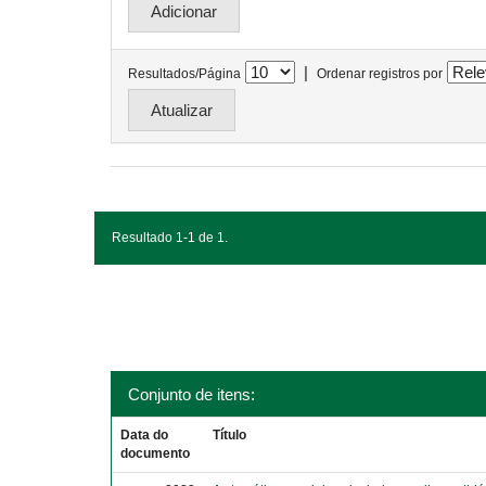
|
Resultados/Página
Ordenar registros por
Resultado 1-1 de 1.
Conjunto de itens:
Data do
Título
documento