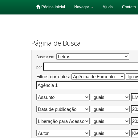
Página inicial
Navegar
Ajuda
Contato
Skip
navigation
Página de Busca
Buscar em:
por
Filtros correntes: