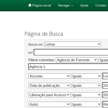
Página inicial
Navegar
Ajuda
Contato
Skip
navigation
Página de Busca
Buscar em:
por
Filtros correntes: