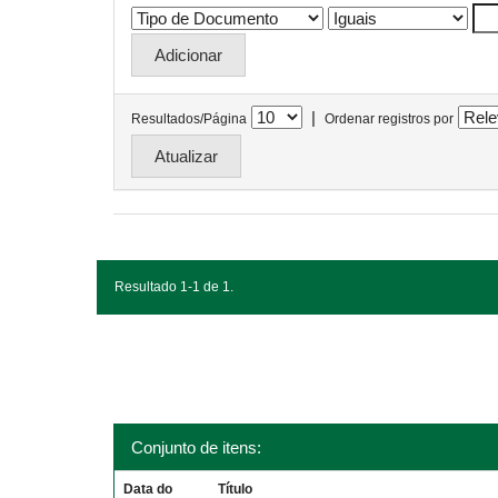
|
Resultados/Página
Ordenar registros por
Resultado 1-1 de 1.
Conjunto de itens:
Data do
Título