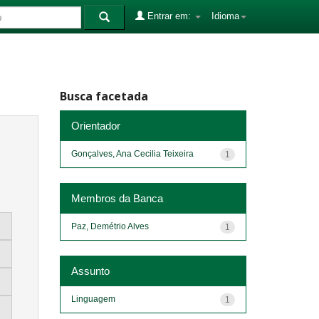
Entrar em:
Idioma
Busca facetada
Orientador
Gonçalves, Ana Cecilia Teixeira
1
Membros da Banca
Paz, Demétrio Alves
1
Assunto
Linguagem
1