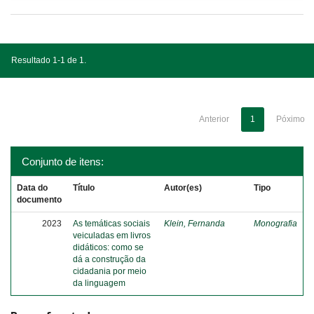
Resultado 1-1 de 1.
Anterior
1
Póximo
Conjunto de itens:
Data do
Título
Autor(es)
Tipo
documento
2023
As temáticas sociais
Klein, Fernanda
Monografia
veiculadas em livros
didáticos: como se
dá a construção da
cidadania por meio
da linguagem