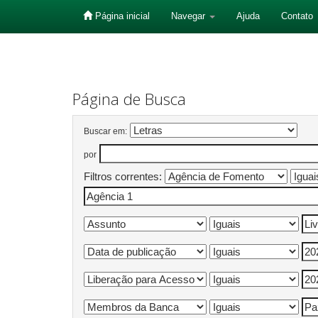
Página inicial
Navegar
Ajuda
Contato
Skip
navigation
Página de Busca
Buscar em:
por
Filtros correntes: