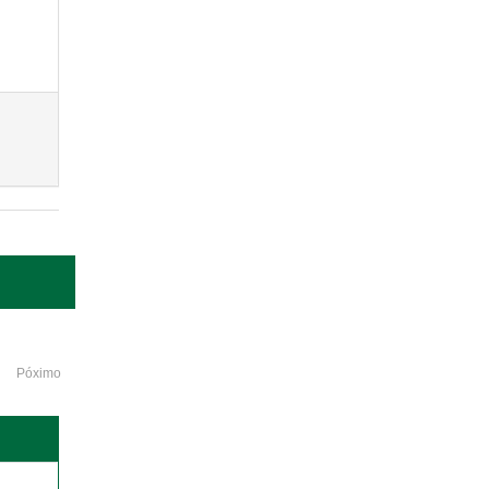
Póximo
o