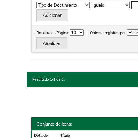
|
Resultados/Página
Ordenar registros por
Resultado 1-1 de 1.
Conjunto de itens:
Data do
Título