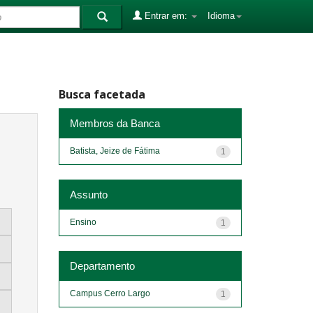
Entrar em:
Idioma
Busca facetada
Membros da Banca
Batista, Jeize de Fátima
1
Assunto
Ensino
1
Departamento
Campus Cerro Largo
1