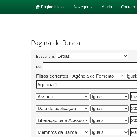
Página inicial
Navegar
Ajuda
Contato
Skip
navigation
Página de Busca
Buscar em:
por
Filtros correntes: