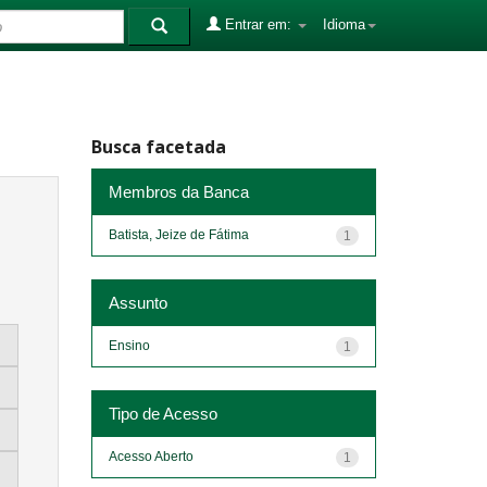
Entrar em:
Idioma
Busca facetada
Membros da Banca
Batista, Jeize de Fátima
1
Assunto
Ensino
1
Tipo de Acesso
Acesso Aberto
1