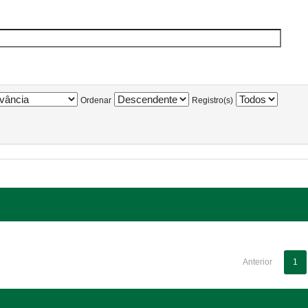
Ordenar
Registro(s)
Anterior
1