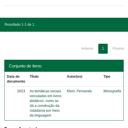
Resultado 1-1 de 1.
Anterior
1
Póximo
Conjunto de itens:
Data do
Título
Autor(es)
Tipo
documento
2023
As temáticas sociais
Klein, Fernanda
Monografia
veiculadas em livros
didáticos: como se
dá a construção da
cidadania por meio
da linguagem