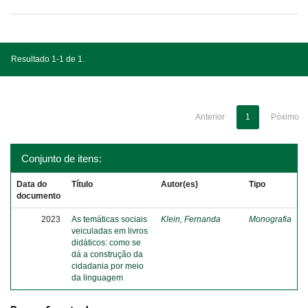
Resultado 1-1 de 1.
Anterior
1
Póximo
Conjunto de itens:
Data do
Título
Autor(es)
Tipo
documento
2023
As temáticas sociais
Klein, Fernanda
Monografia
veiculadas em livros
didáticos: como se
dá a construção da
cidadania por meio
da linguagem