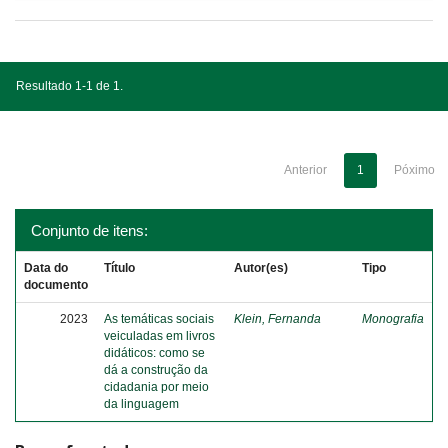
Resultado 1-1 de 1.
Anterior
1
Póximo
Conjunto de itens:
Data do
Título
Autor(es)
Tipo
documento
2023
As temáticas sociais
Klein, Fernanda
Monografia
veiculadas em livros
didáticos: como se
dá a construção da
cidadania por meio
da linguagem