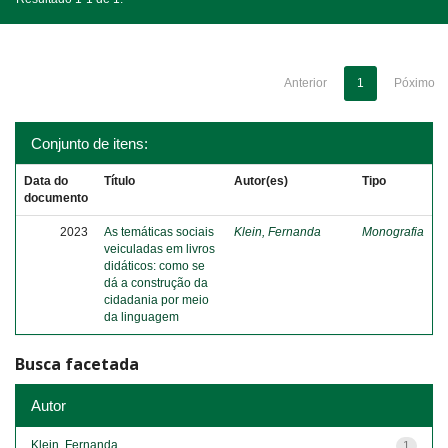
Anterior
1
Póximo
Conjunto de itens:
Data do
Título
Autor(es)
Tipo
documento
2023
As temáticas sociais
Klein, Fernanda
Monografia
veiculadas em livros
didáticos: como se
dá a construção da
cidadania por meio
da linguagem
Busca facetada
Autor
Klein, Fernanda
1