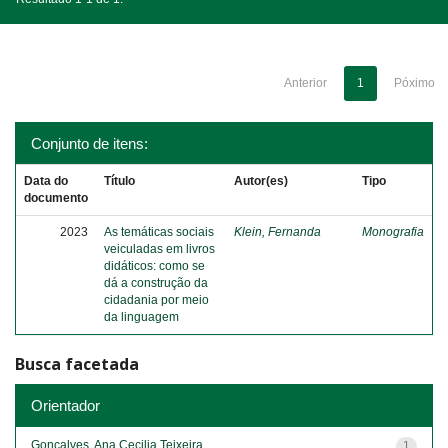
Anterior
1
Póximo
Conjunto de itens:
Data do
Título
Autor(es)
Tipo
documento
2023
As temáticas sociais
Klein, Fernanda
Monografia
veiculadas em livros
didáticos: como se
dá a construção da
cidadania por meio
da linguagem
Busca facetada
Orientador
Gonçalves, Ana Cecilia Teixeira
1