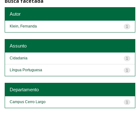
Busca facetada
Autor
Klein, Fernanda
1
Assunto
Cidadania
1
Língua Portuguesa
1
Departamento
Campus Cerro Largo
1