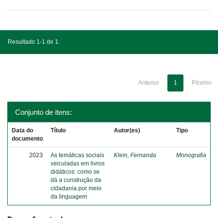
Resultado 1-1 de 1.
Anterior
1
Póximo
Conjunto de itens:
Data do
Título
Autor(es)
Tipo
documento
2023
As temáticas sociais
Klein, Fernanda
Monografia
veiculadas em livros
didáticos: como se
dá a construção da
cidadania por meio
da linguagem