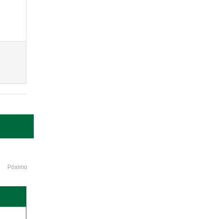
Póximo
o