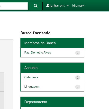
Entrar em:
Idioma
Busca facetada
Membros da Banca
Paz, Demétrio Alves
1
Assunto
Cidadania
1
Linguagem
1
Departamento