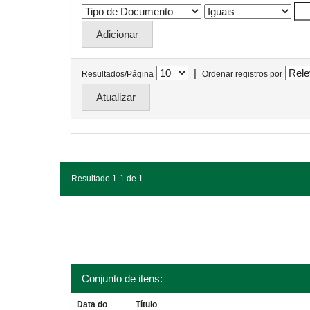
|
Resultados/Página
Ordenar registros por
Resultado 1-1 de 1.
Conjunto de itens:
Data do
Título