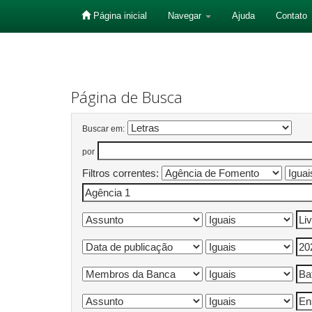
Página inicial
Navegar
Ajuda
Contato
Skip
navigation
Página de Busca
Buscar em:
por
Filtros correntes: