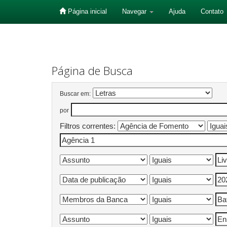
Página inicial
Navegar
Ajuda
Contato
Skip
navigation
Página de Busca
Buscar em:
por
Filtros correntes: