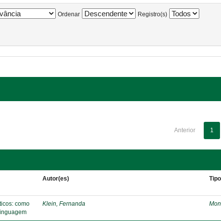
Ordenar
Registro(s)
Anterior
1
Autor(es)
Tip
áticos: como
Klein, Fernanda
Mon
 linguagem