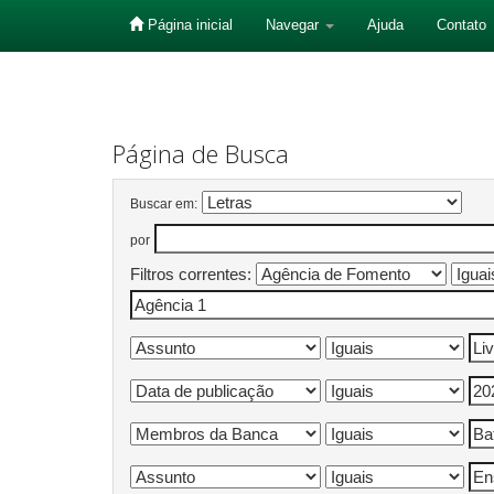
Página inicial
Navegar
Ajuda
Contato
Skip
navigation
Página de Busca
Buscar em:
por
Filtros correntes: