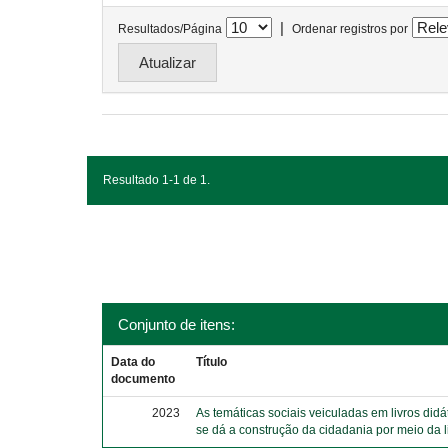
|
Resultados/Página
Ordenar registros por
Resultado 1-1 de 1.
Conjunto de itens:
Data do
Título
documento
2023
As temáticas sociais veiculadas em livros did
se dá a construção da cidadania por meio da