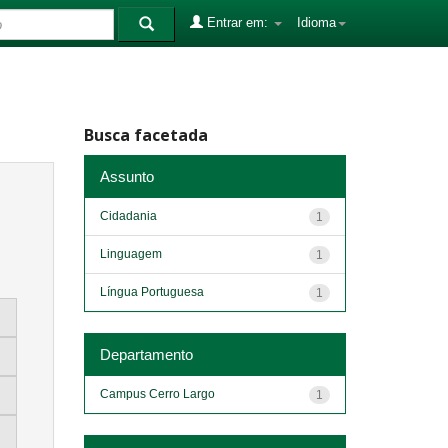
Entrar em:
Idioma
Busca facetada
Assunto
Cidadania
1
Linguagem
1
Língua Portuguesa
1
Departamento
Campus Cerro Largo
1