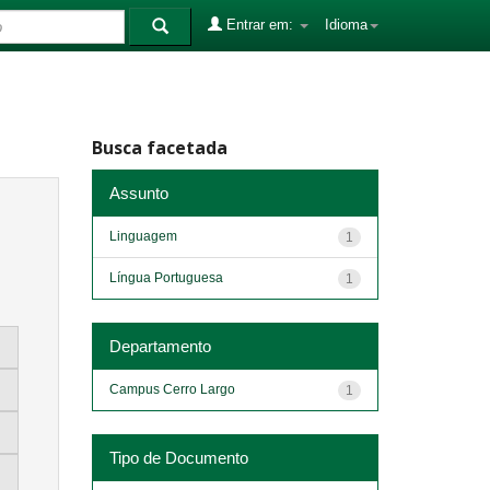
Entrar em:
Idioma
Busca facetada
Assunto
Linguagem
1
Língua Portuguesa
1
Departamento
Campus Cerro Largo
1
Tipo de Documento