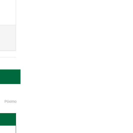
Póximo
o