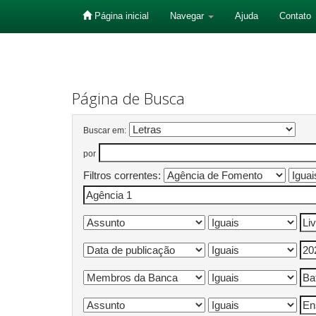
Página inicial
Navegar
Ajuda
Contato
Skip
navigation
Página de Busca
Buscar em:
por
Filtros correntes: