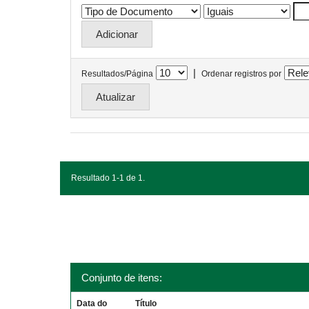
|
Resultados/Página
Ordenar registros por
Resultado 1-1 de 1.
Conjunto de itens:
Data do
Título