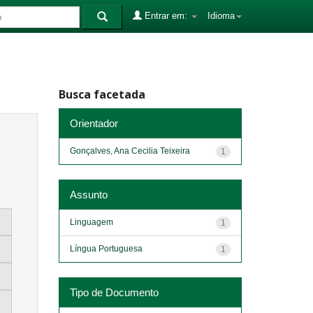
Entrar em:
Idioma
Busca facetada
Orientador
Gonçalves, Ana Cecilia Teixeira
1
Assunto
Linguagem
1
Língua Portuguesa
1
Tipo de Documento