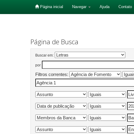
Página inicial
Navegar
Ajuda
Contato
Skip
navigation
Página de Busca
Buscar em:
por
Filtros correntes: