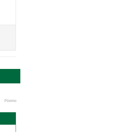
Póximo
o