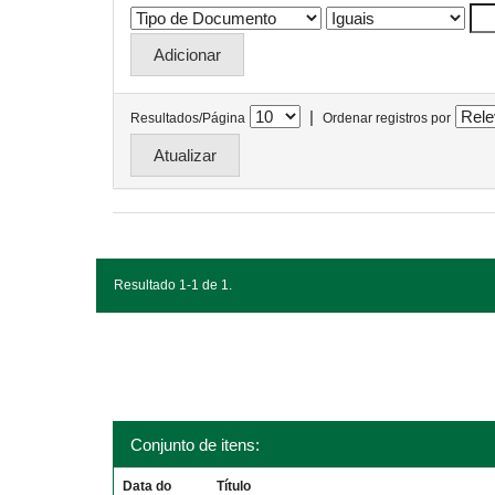
|
Resultados/Página
Ordenar registros por
Resultado 1-1 de 1.
Conjunto de itens:
Data do
Título