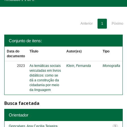
Anterior
1
Póximo
Conjunto de itens:
Data do
Título
Autor(es)
Tipo
documento
2023
As temáticas sociais
Klein, Fernanda
Monografia
veiculadas em livros
didáticos: como se
dá a construção da
cidadania por meio
da linguagem
Busca facetada
Orientador
Gonçalves, Ana Cecilia Teixeira
1