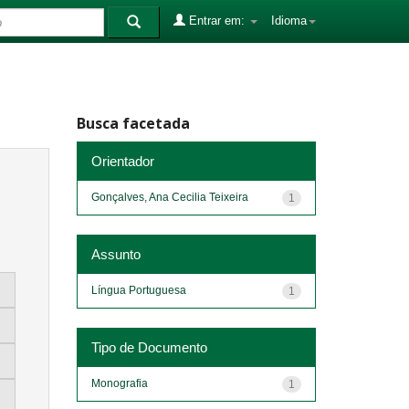
Entrar em:
Idioma
Busca facetada
Orientador
Gonçalves, Ana Cecilia Teixeira
1
Assunto
Língua Portuguesa
1
Tipo de Documento
Monografia
1