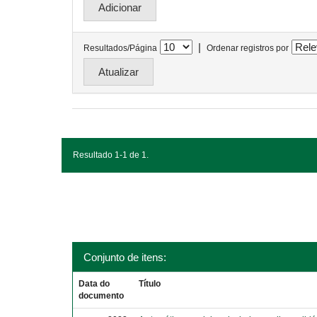
|
Resultados/Página
Ordenar registros por
Resultado 1-1 de 1.
Conjunto de itens:
Data do
Título
documento