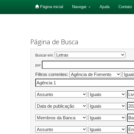
Página inicial
Navegar
Ajuda
Contato
Skip
navigation
Página de Busca
Buscar em:
por
Filtros correntes: