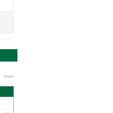
Póximo
o