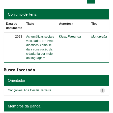
Conjunto de itens:
Data do
Título
Autor(es)
Tipo
documento
2023
As temáticas sociais
Klein, Fernanda
Monografia
veiculadas em livros
didáticos: como se
dá a construção da
cidadania por meio
da linguagem
Busca facetada
Orientador
Gonçalves, Ana Cecilia Teixeira
1
Membros da Banca