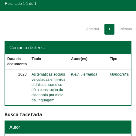
Resultado 1-1 de 1.
Anterior
1
Póximo
Conjunto de itens:
Data do
Título
Autor(es)
Tipo
documento
2023
As temáticas sociais
Klein, Fernanda
Monografia
veiculadas em livros
didáticos: como se
dá a construção da
cidadania por meio
da linguagem
Busca facetada
Autor