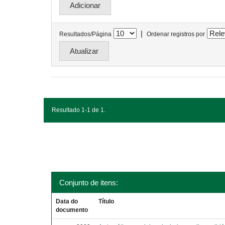
|
Resultados/Página
Ordenar registros por
Resultado 1-1 de 1.
Conjunto de itens:
Data do
Título
documento