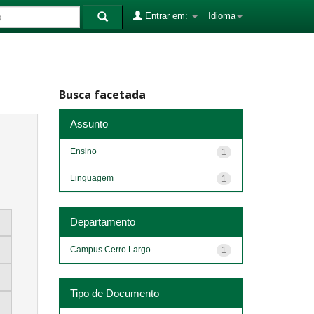
Entrar em:
Idioma
Busca facetada
Assunto
Ensino
1
Linguagem
1
Departamento
Campus Cerro Largo
1
Tipo de Documento