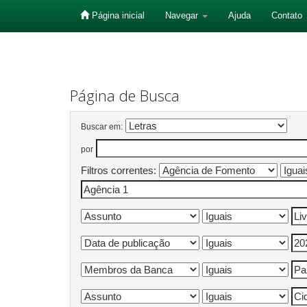
Página inicial
Navegar
Ajuda
Contato
Skip
navigation
Página de Busca
Buscar em:
por
Filtros correntes: