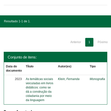
Resultado 1-1 de 1.
Anterior
1
Póximo
Conjunto de itens:
Data do
Título
Autor(es)
Tipo
documento
2023
As temáticas sociais
Klein, Fernanda
Monografia
veiculadas em livros
didáticos: como se
dá a construção da
cidadania por meio
da linguagem