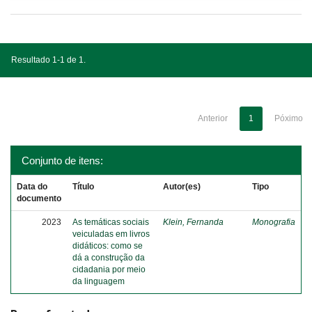
Resultado 1-1 de 1.
Anterior
1
Póximo
Conjunto de itens:
Data do
Título
Autor(es)
Tipo
documento
2023
As temáticas sociais
Klein, Fernanda
Monografia
veiculadas em livros
didáticos: como se
dá a construção da
cidadania por meio
da linguagem