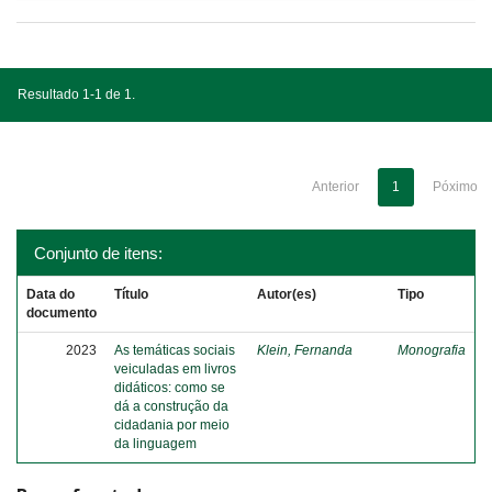
Resultado 1-1 de 1.
Anterior
1
Póximo
Conjunto de itens:
Data do
Título
Autor(es)
Tipo
documento
2023
As temáticas sociais
Klein, Fernanda
Monografia
veiculadas em livros
didáticos: como se
dá a construção da
cidadania por meio
da linguagem