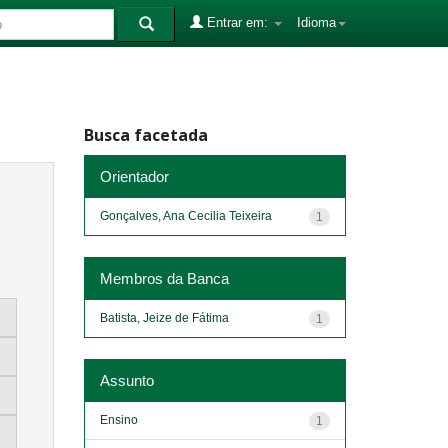
Entrar em:
Idioma
Busca facetada
Orientador
Gonçalves, Ana Cecilia Teixeira
1
Membros da Banca
Batista, Jeize de Fátima
1
Assunto
Ensino
1