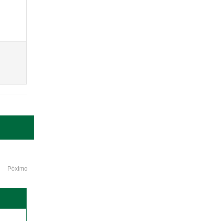
Póximo
o