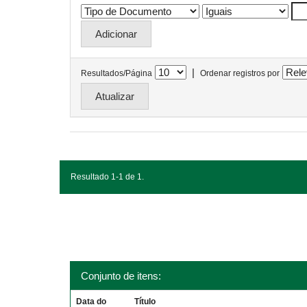
|
Resultados/Página
Ordenar registros por
Resultado 1-1 de 1.
Conjunto de itens:
Data do
Título