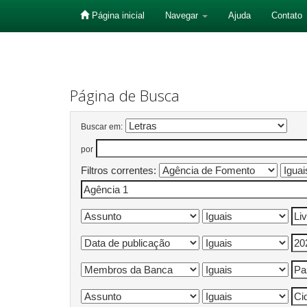
Página inicial
Navegar
Ajuda
Contato
Skip
navigation
Página de Busca
Buscar em:
por
Filtros correntes: