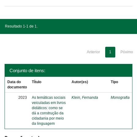
Resultado 1-1 de 1.
Anterior
1
Póximo
Conjunto de itens:
Data do
Título
Autor(es)
Tipo
documento
2023
As temáticas sociais
Klein, Fernanda
Monografia
veiculadas em livros
didáticos: como se
dá a construção da
cidadania por meio
da linguagem