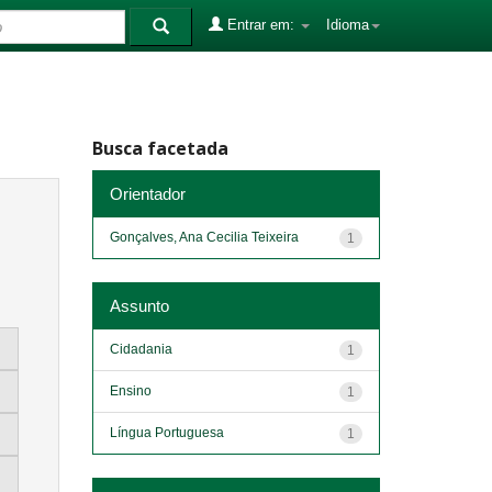
Entrar em:
Idioma
Busca facetada
Orientador
Gonçalves, Ana Cecilia Teixeira
1
Assunto
Cidadania
1
Ensino
1
Língua Portuguesa
1