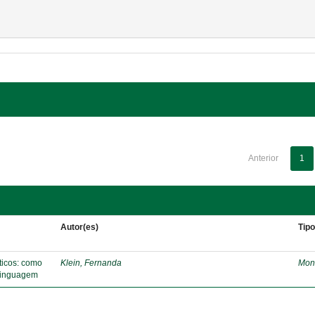
Anterior
1
Autor(es)
Tip
áticos: como
Klein, Fernanda
Mon
 linguagem