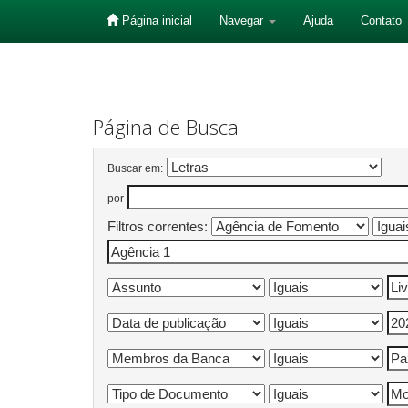
Página inicial
Navegar
Ajuda
Contato
Skip
navigation
Página de Busca
Buscar em:
por
Filtros correntes: