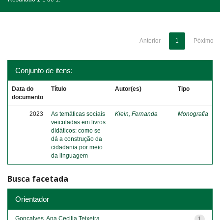
Anterior
1
Póximo
Conjunto de itens:
Data do
Título
Autor(es)
Tipo
documento
2023
As temáticas sociais
Klein, Fernanda
Monografia
veiculadas em livros
didáticos: como se
dá a construção da
cidadania por meio
da linguagem
Busca facetada
Orientador
Gonçalves, Ana Cecilia Teixeira
1