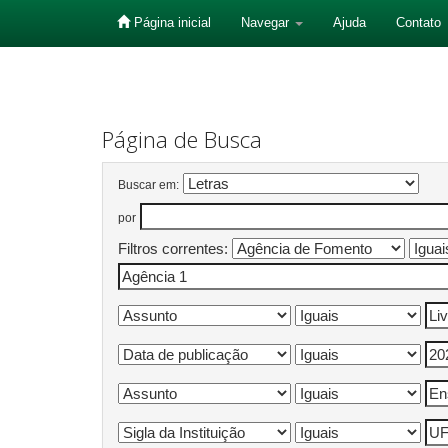
Página inicial
Navegar
Ajuda
Contato
Skip
navigation
Página de Busca
Buscar em:
por
Filtros correntes: