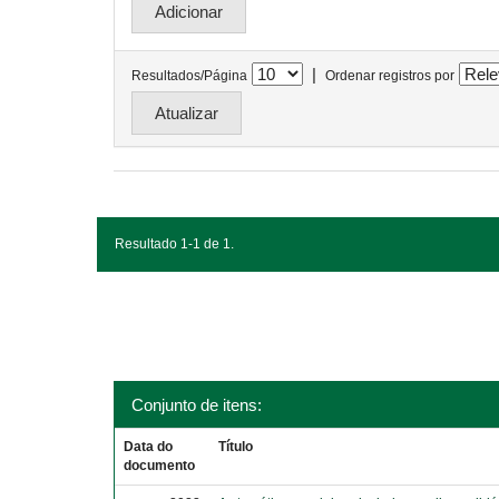
|
Resultados/Página
Ordenar registros por
Resultado 1-1 de 1.
Conjunto de itens:
Data do
Título
documento