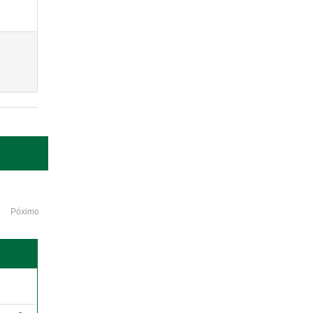
Póximo
o