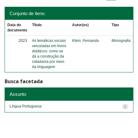
Conjunto de itens:
Data do
Título
Autor(es)
Tipo
documento
2023
As temáticas sociais
Klein, Fernanda
Monografia
veiculadas em livros
didáticos: como se
dá a construção da
cidadania por meio
da linguagem
Busca facetada
Assunto
Língua Portuguesa
1