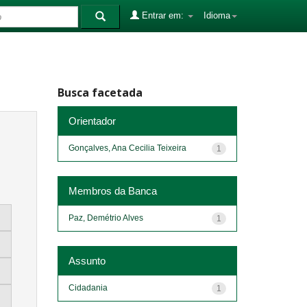
Entrar em:
Idioma
Busca facetada
Orientador
Gonçalves, Ana Cecilia Teixeira
1
Membros da Banca
Paz, Demétrio Alves
1
Assunto
Cidadania
1