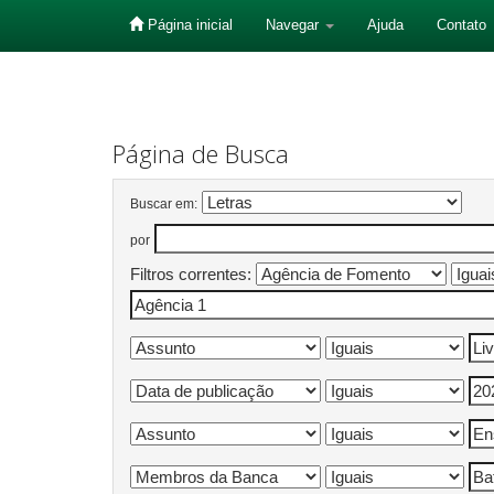
Página inicial
Navegar
Ajuda
Contato
Skip
navigation
Página de Busca
Buscar em:
por
Filtros correntes: