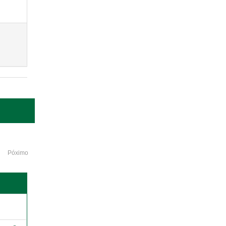
Póximo
o