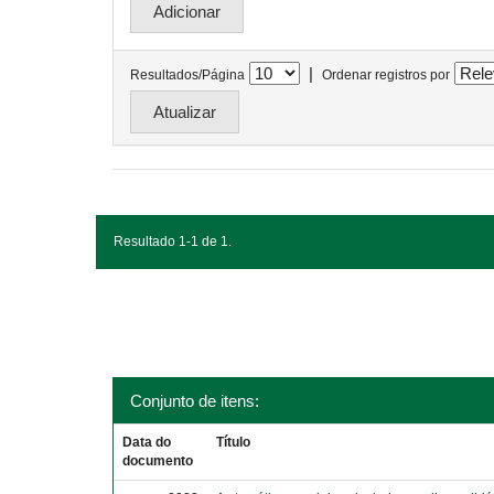
|
Resultados/Página
Ordenar registros por
Resultado 1-1 de 1.
Conjunto de itens:
Data do
Título
documento