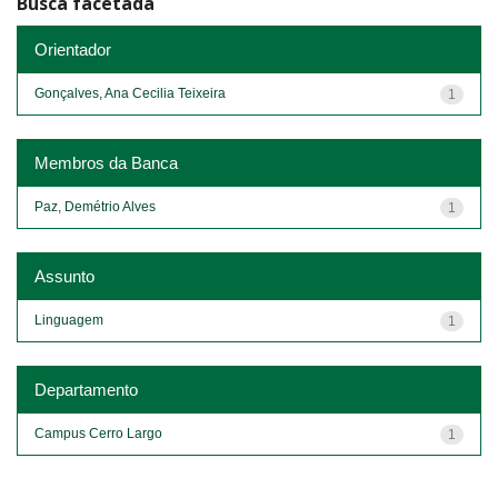
Busca facetada
Orientador
Gonçalves, Ana Cecilia Teixeira
1
Membros da Banca
Paz, Demétrio Alves
1
Assunto
Linguagem
1
Departamento
Campus Cerro Largo
1