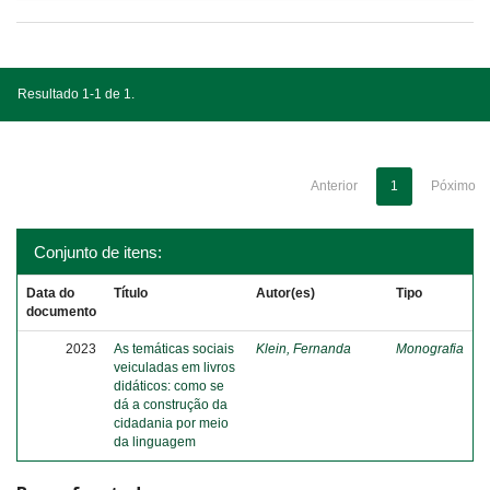
Resultado 1-1 de 1.
Anterior
1
Póximo
Conjunto de itens:
Data do
Título
Autor(es)
Tipo
documento
2023
As temáticas sociais
Klein, Fernanda
Monografia
veiculadas em livros
didáticos: como se
dá a construção da
cidadania por meio
da linguagem