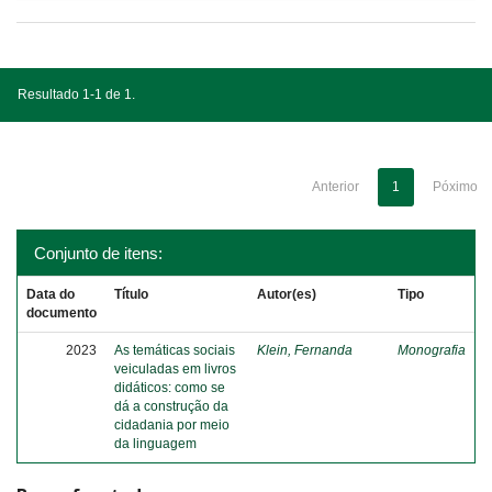
Resultado 1-1 de 1.
Anterior
1
Póximo
Conjunto de itens:
Data do
Título
Autor(es)
Tipo
documento
2023
As temáticas sociais
Klein, Fernanda
Monografia
veiculadas em livros
didáticos: como se
dá a construção da
cidadania por meio
da linguagem