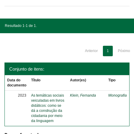
Resultado 1-1 de 1.
Anterior
1
Póximo
Conjunto de itens:
Data do
Título
Autor(es)
Tipo
documento
2023
As temáticas sociais
Klein, Fernanda
Monografia
veiculadas em livros
didáticos: como se
dá a construção da
cidadania por meio
da linguagem