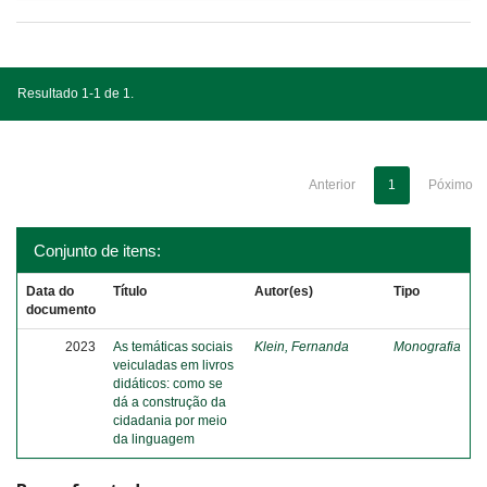
Resultado 1-1 de 1.
Anterior
1
Póximo
Conjunto de itens:
Data do
Título
Autor(es)
Tipo
documento
2023
As temáticas sociais
Klein, Fernanda
Monografia
veiculadas em livros
didáticos: como se
dá a construção da
cidadania por meio
da linguagem