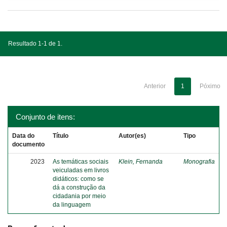
Resultado 1-1 de 1.
Anterior
1
Póximo
Conjunto de itens:
Data do
Título
Autor(es)
Tipo
documento
2023
As temáticas sociais
Klein, Fernanda
Monografia
veiculadas em livros
didáticos: como se
dá a construção da
cidadania por meio
da linguagem