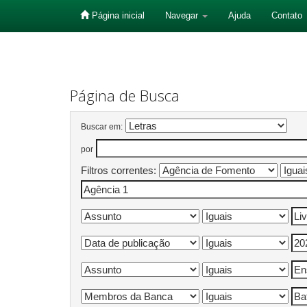
Página inicial
Navegar
Ajuda
Contato
Skip
navigation
Página de Busca
Buscar em:
por
Filtros correntes: