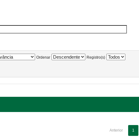
Ordenar
Registro(s)
Anterior
1